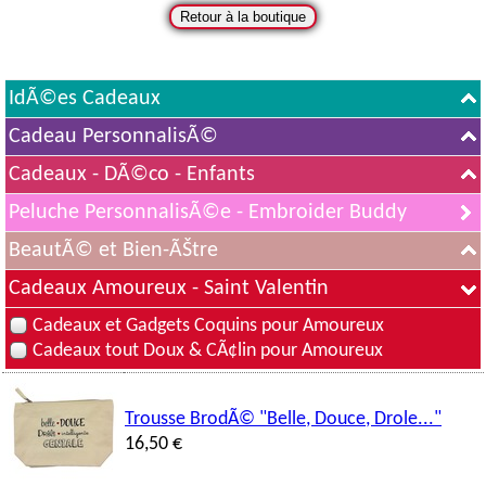
IdÃ©es Cadeaux
Cadeau PersonnalisÃ©
Cadeaux - DÃ©co - Enfants
Peluche PersonnalisÃ©e - Embroider Buddy
BeautÃ© et Bien-ÃŠtre
Cadeaux Amoureux - Saint Valentin
Cadeaux et Gadgets Coquins pour Amoureux
Cadeaux tout Doux & CÃ¢lin pour Amoureux
Trousse BrodÃ© "Belle, Douce, Drole..."
16,50 €