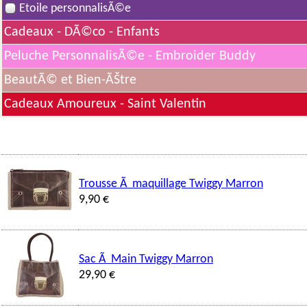
Etoile personnalisÃ©e
Cadeaux - DÃ©co - Enfants
Peluche PersonnalisÃ©e - Embroider Buddy
BeautÃ© et Bien-ÃŠtre
Cadeaux Amoureux - Saint Valentin
Trousse Ã maquillage Twiggy Marron
9,90 €
Sac Ã Main Twiggy Marron
29,90 €