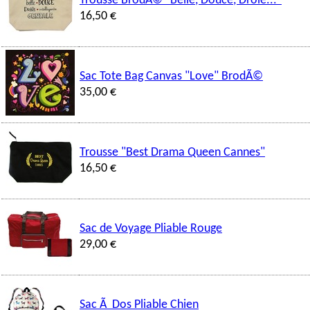
Trousse BrodÃ© "Belle, Douce, Drole..."
16,50 €
Sac Tote Bag Canvas "Love" BrodÃ©
35,00 €
Trousse "Best Drama Queen Cannes"
16,50 €
Sac de Voyage Pliable Rouge
29,00 €
Sac Ã Dos Pliable Chien