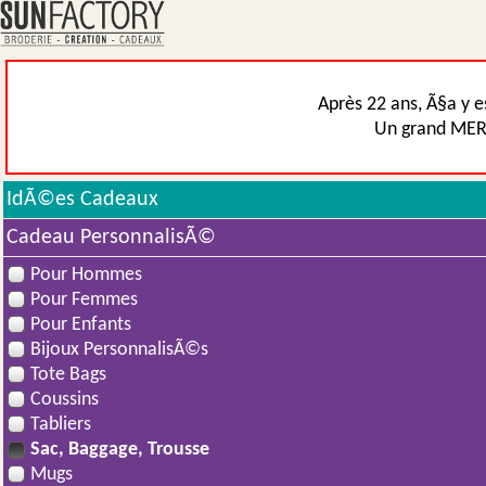
Après 22 ans, Ã§a y e
Un grand MERCI
IdÃ©es Cadeaux
Cadeau PersonnalisÃ©
Pour Hommes
Pour Femmes
Pour Enfants
Bijoux PersonnalisÃ©s
Tote Bags
Coussins
Tabliers
Sac, Baggage, Trousse
Mugs