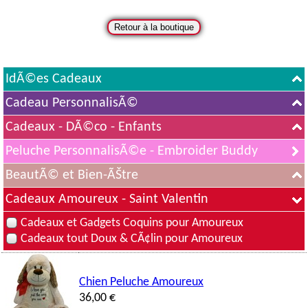
IdÃ©es Cadeaux
Cadeau PersonnalisÃ©
Cadeaux - DÃ©co - Enfants
Peluche PersonnalisÃ©e - Embroider Buddy
BeautÃ© et Bien-ÃŠtre
Cadeaux Amoureux - Saint Valentin
Cadeaux et Gadgets Coquins pour Amoureux
Cadeaux tout Doux & CÃ¢lin pour Amoureux
Chien Peluche Amoureux
36,00 €