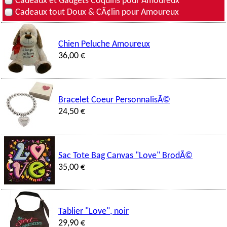
Cadeaux et Gadgets Coquins pour Amoureux
Cadeaux tout Doux & CÃ¢lin pour Amoureux
Chien Peluche Amoureux
36,00 €
Bracelet Coeur PersonnalisÃ©
24,50 €
Sac Tote Bag Canvas "Love" BrodÃ©
35,00 €
Tablier "Love", noir
29,90 €