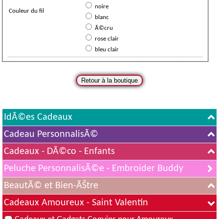
noire
Couleur du fil
blanc
Ã©cru
rose clair
bleu clair
IdÃ©es Cadeaux
Cadeau PersonnalisÃ©
Cadeaux - DÃ©co - Enfants
Peluche PersonnalisÃ©e - Embroider Buddy
BeautÃ© et Bien-ÃŠtre
Cadeaux Amoureux - Saint Valentin